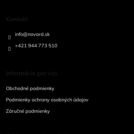
Z
á
Kontakt
p
ä
info
@
novard.sk
t
i
+421 944 773 510
e
Informácie pre vás
Obchodné podmienky
Podmienky ochrany osobných údajov
Záručné podmienky