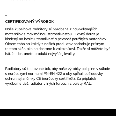
_
CERTIFIKOVANÝ VÝROBOK
Naše kúpeľňové radiátory sú vyrobené z najkvalitnejších
materiálov s maximálnou starostlivosťou. Hlavný dôraz je
kladený na kvalitu, trvanlivosť a pevnosť použitých materiálov.
Okrem toho sa každý z našich produktov podrobuje prísnym
testom skôr, ako sa dostane k zákazníkovi. Takže si môžete byť
istí, že dostanete produkt najvyššej kvality.
Radiátory sú testované tak, aby naše výrobky boli plne v súlade
s európskymi normami PN-EN 422 a aby spĺňali požiadavky
ochrannej známky CE (európsky certifikát).
Za príplatok
vyrábame tiež radiátor v iných farbách z palety RAL.