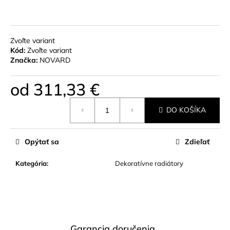
č
a
m
e
Zvoľte variant
Kód:
Zvoľte variant
Značka:
NOVARD
UHLOVÝ
TERMOSTATICKÝ
RADIÁTOROVÝ
od
311,33 €
VENTIL
MATNÁ
Jednotková
ČIERNA
DO KOŠÍKA
cena:
110
€
Opýtať sa
Zdieľať
Kategória
:
Dekoratívne radiátory
Garancia doručenia