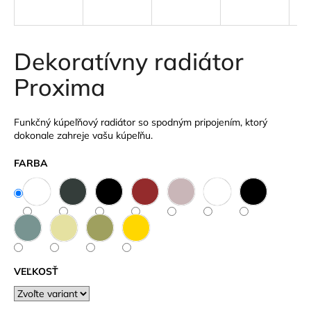
á
j
s
Dekoratívny radiátor
ť
Proxima
?
Funkčný kúpeľňový radiátor so spodným pripojením, ktorý
dokonale zahreje vašu kúpeľňu.
HĽADAŤ
FARBA
O
d
p
o
VEĽKOSŤ
r
ú