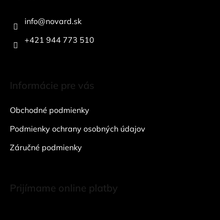
p
ä
info
@
novard.sk
t
i
+421 944 773 510
e
Informácie pre vás
Obchodné podmienky
Podmienky ochrany osobných údajov
Záručné podmienky
Prijímame online platby