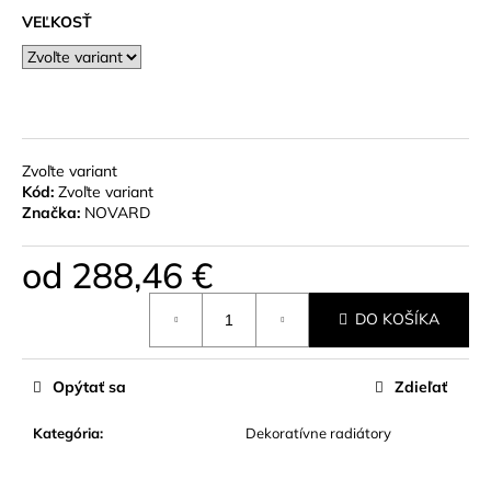
č
VEĽKOSŤ
a
m
e
ELEKTRICKÁ
ŠPIRÁLA
Zvoľte variant
GOLD
Kód:
Zvoľte variant
86,90
Značka:
NOVARD
€
od
288,46 €
Jednotková
DO KOŠÍKA
cena:
Opýtať sa
Zdieľať
Kategória
:
Dekoratívne radiátory