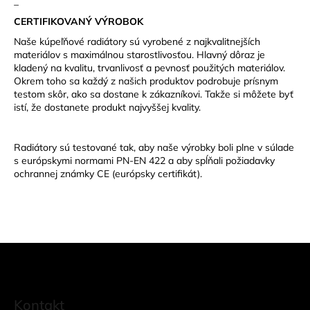
_
CERTIFIKOVANÝ VÝROBOK
Naše kúpeľňové radiátory sú vyrobené z najkvalitnejších
materiálov s maximálnou starostlivosťou. Hlavný dôraz je
kladený na kvalitu, trvanlivosť a pevnosť použitých materiálov.
Okrem toho sa každý z našich produktov podrobuje prísnym
testom skôr, ako sa dostane k zákazníkovi. Takže si môžete byť
istí, že dostanete produkt najvyššej kvality.
Radiátory sú testované tak, aby naše výrobky boli plne v súlade
s európskymi normami PN-EN 422 a aby spĺňali požiadavky
ochrannej známky CE (európsky certifikát).
Z
á
Kontakt