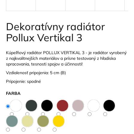
á
j
s
Dekoratívny radiátor
ť
Pollux Vertikal 3
?
Kúpeľňový radiátor POLLUX VERTIKAL 3 - je radiátor vyrobený
z najkvalitnejších materiálov a prísne testovaný z hľadiska
spracovania, tesnosti spojov a účinnosti!
HĽADAŤ
Vzdialenosť pripojenia: 5 cm (B)
Pripojenie: spodné
FARBA
O
d
p
o
r
ú