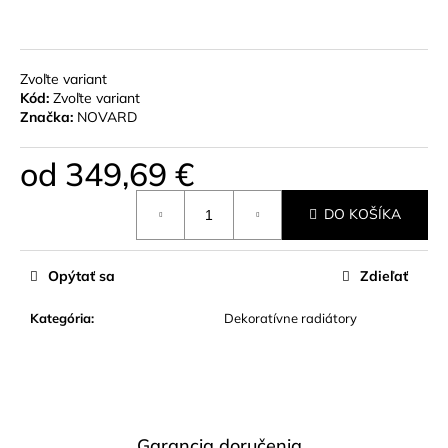
č
a
m
e
Zvoľte variant
Kód:
Zvoľte variant
Značka:
NOVARD
ELEKTRICKÁ
ŠPIRÁLA
GOLD
od
349,69 €
86,90
Jednotková
€
DO KOŠÍKA
cena:
Opýtať sa
Zdieľať
Kategória
:
Dekoratívne radiátory
Garancia doručenia