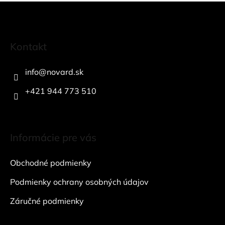
Z
á
Kontakt
p
ä
info
@
novard.sk
t
i
+421 944 773 510
e
Informácie pre vás
Obchodné podmienky
Podmienky ochrany osobných údajov
Záručné podmienky