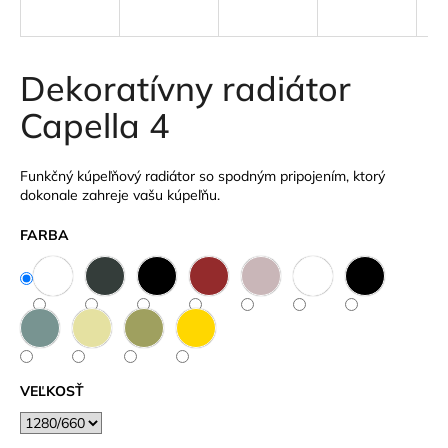
á
j
s
Dekoratívny radiátor
ť
Capella 4
?
Funkčný kúpeľňový radiátor so spodným pripojením, ktorý
dokonale zahreje vašu kúpeľňu.
HĽADAŤ
FARBA
O
d
p
o
VEĽKOSŤ
r
ú