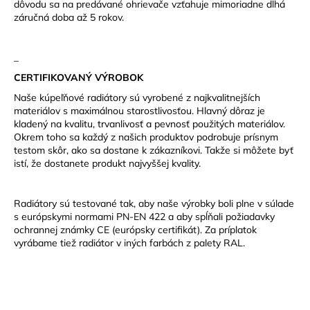
dôvodu sa na predávané ohrievače vzťahuje mimoriadne dlhá
záručná doba až 5 rokov.
_
CERTIFIKOVANÝ VÝROBOK
Naše kúpeľňové radiátory sú vyrobené z najkvalitnejších
materiálov s maximálnou starostlivosťou. Hlavný dôraz je
kladený na kvalitu, trvanlivosť a pevnosť použitých materiálov.
Okrem toho sa každý z našich produktov podrobuje prísnym
testom skôr, ako sa dostane k zákazníkovi. Takže si môžete byť
istí, že dostanete produkt najvyššej kvality.
Radiátory sú testované tak, aby naše výrobky boli plne v súlade
s európskymi normami PN-EN 422 a aby spĺňali požiadavky
ochrannej známky CE (európsky certifikát).
Za príplatok
vyrábame tiež radiátor v iných farbách z palety RAL.