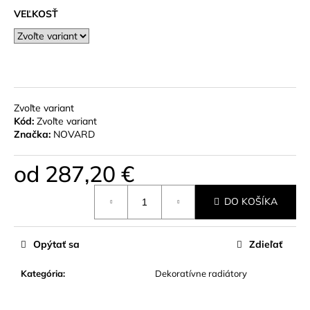
č
VEĽKOSŤ
a
m
e
UHLOVÝ
TERMOSTATICKÝ
Zvoľte variant
RADIÁTOROVÝ
Kód:
Zvoľte variant
VENTIL
Značka:
NOVARD
GOLD
110
€
od
287,20 €
Jednotková
DO KOŠÍKA
cena:
Opýtať sa
Zdieľať
Kategória
:
Dekoratívne radiátory