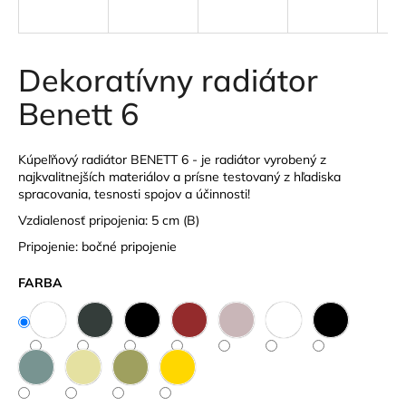
á
j
s
Dekoratívny radiátor
ť
Benett 6
?
Kúpeľňový radiátor BENETT 6 - je radiátor vyrobený z
najkvalitnejších materiálov a prísne testovaný z hľadiska
spracovania, tesnosti spojov a účinnosti!
HĽADAŤ
Vzdialenosť pripojenia: 5 cm (B)
Pripojenie: bočné pripojenie
FARBA
O
d
p
o
r
ú